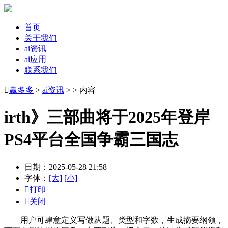
首页
关于我们
ai资讯
ai应用
联系我们

赢多多
>
ai资讯
> > 内容
irth》三部曲将于2025年登岸
PS4平台全国争霸三国志
日期：2025-05-28 21:58
字体：
[大]
[小]

打印

关闭
用户可肆意定义写做从题、类型和字数，生成摘要纲领，