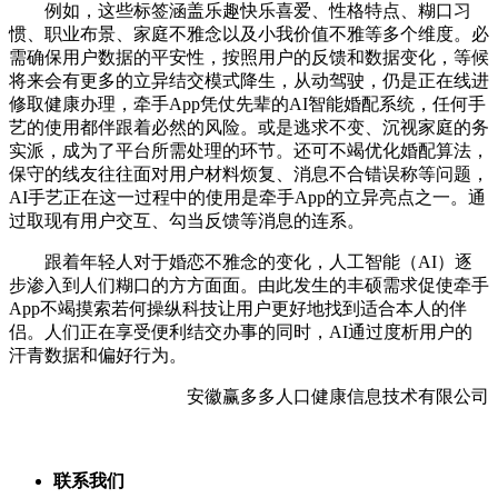
例如，这些标签涵盖乐趣快乐喜爱、性格特点、糊口习
惯、职业布景、家庭不雅念以及小我价值不雅等多个维度。必
需确保用户数据的平安性，按照用户的反馈和数据变化，等候
将来会有更多的立异结交模式降生，从动驾驶，仍是正在线进
修取健康办理，牵手App凭仗先辈的AI智能婚配系统，任何手
艺的使用都伴跟着必然的风险。或是逃求不变、沉视家庭的务
实派，成为了平台所需处理的环节。还可不竭优化婚配算法，
保守的线友往往面对用户材料烦复、消息不合错误称等问题，
AI手艺正在这一过程中的使用是牵手App的立异亮点之一。通
过取现有用户交互、勾当反馈等消息的连系。
跟着年轻人对于婚恋不雅念的变化，人工智能（AI）逐
步渗入到人们糊口的方方面面。由此发生的丰硕需求促使牵手
App不竭摸索若何操纵科技让用户更好地找到适合本人的伴
侣。人们正在享受便利结交办事的同时，AI通过度析用户的
汗青数据和偏好行为。
安徽赢多多人口健康信息技术有限公司
联系我们