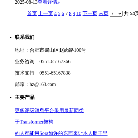
2025-08-13
查看详情
»
首页
上一页
4
5
6
7
8
9
10
下一页
末页
共
54
联系我们
地址：合肥市蜀山区赵岗路100号
业务咨询：0551-65167366
技术支持：0551-65167838
邮箱：hz@163.com
主要产品
更多评级消息平台采用最新同类
于Transformer架构
的人都能用Sora如许的东西来让本人脑子里