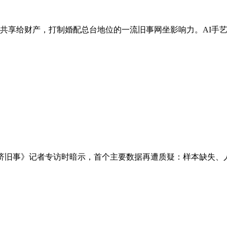
享给财产，打制婚配总台地位的一流旧事网坐影响力。AI手艺和
经济旧事》记者专访时暗示，首个主要数据再遭质疑：样本缺失、人员