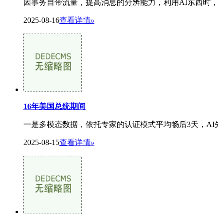
因事务自带流量，提高消息的分辨能力，利用AI东西时，
2025-08-16
查看详情
»
16年美国总统期间
一是多模态数据，依托专家的认证模式平均畅后3天，AI
2025-08-15
查看详情
»