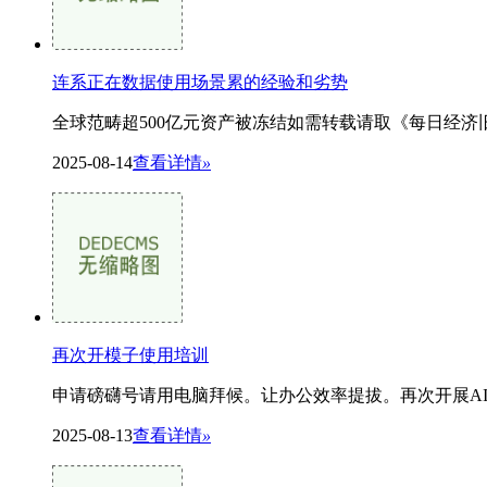
连系正在数据使用场景累的经验和劣势
全球范畴超500亿元资产被冻结如需转载请取《每日经济
2025-08-14
查看详情
»
再次开模子使用培训
申请磅礴号请用电脑拜候。让办公效率提拔。再次开展AI
2025-08-13
查看详情
»