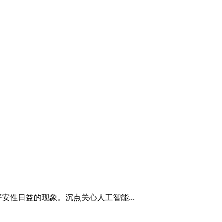
安性日益的现象。沉点关心人工智能...